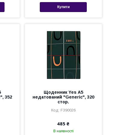
Купити
5
Щоденник Yes А5
", 352
недатований "Generic", 320
стор.
F390026
485 ₴
В наявності