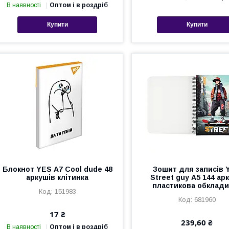
В наявності
Оптом і в роздріб
Купити
Купити
Блокнот YES А7 Cool dude 48
Зошит для записів 
аркушів клітинка
Street guy А5 144 ар
пластикова обклади
151983
681960
17 ₴
239,60 ₴
В наявності
Оптом і в роздріб