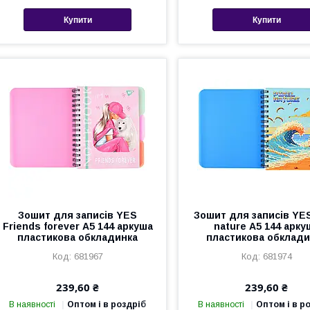
Купити
Купити
Зошит для записів YES
Зошит для записів YES
Friends forever А5 144 аркуша
nature А5 144 арку
пластикова обкладинка
пластикова обклади
681967
681974
239,60 ₴
239,60 ₴
В наявності
Оптом і в роздріб
В наявності
Оптом і в р