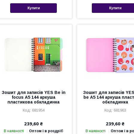
Купити
Купити
Зошит для записів YES Be in
Зошит для записів YES
focus А5 144 аркуша
be А5 144 аркуша плас
пластикова обкладинка
обкладинка
681954
681963
239,60 ₴
239,60 ₴
В наявності
Оптом і в роздріб
В наявності
Оптом і в р