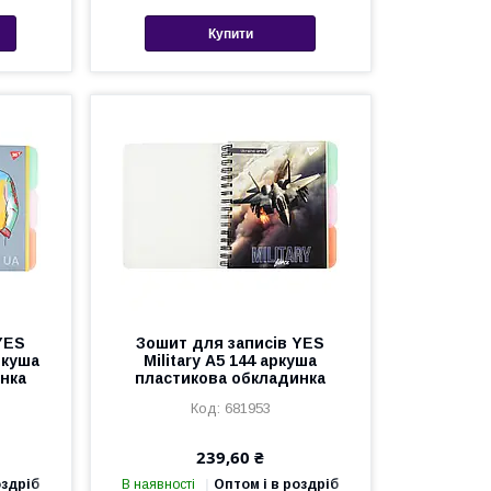
Купити
YES
Зошит для записів YES
ркуша
Military А5 144 аркуша
нка
пластикова обкладинка
681953
239,60 ₴
оздріб
В наявності
Оптом і в роздріб