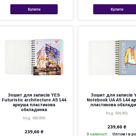
Купити
Купити
Зошит для записів YES
Зошит для записів 
Futuristic architecture А5 144
Notebook UA А5 144 а
аркуша пластикова
пластикова обклади
обкладинка
681951
681956
239,60 ₴
239,60 ₴
В наявності
Оптом і в р