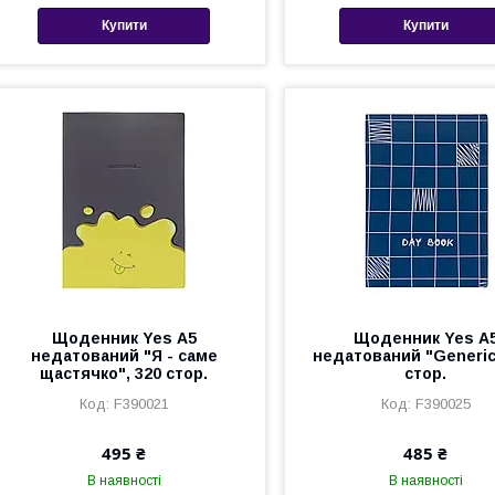
Купити
Купити
Щоденник Yes А5
Щоденник Yes А
недатований "Я - саме
недатований "Generic
щастячко", 320 стор.
стор.
F390021
F390025
495 ₴
485 ₴
В наявності
В наявності