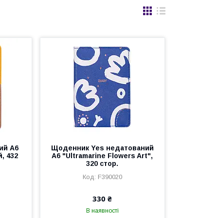
ий А6
Щоденник Yes недатований
й, 432
А6 "Ultramarine Flowers Art",
320 стор.
F390020
330 ₴
В наявності