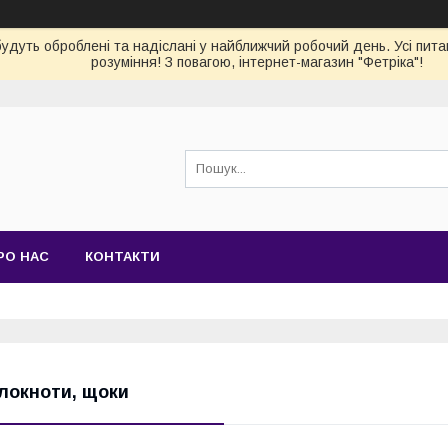
 будуть оброблені та надіслані у найближчий робочий день. Усі пи
розуміння! З повагою, інтернет-магазин "Фетріка"!
РО НАС
КОНТАКТИ
локноти, щоки