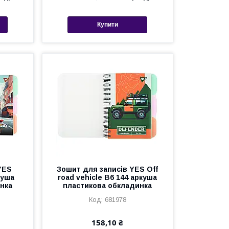
Купити
YES
Зошит для записів YES Off
куша
road vehicle В6 144 аркуша
нка
пластикова обкладинка
681978
158,10 ₴