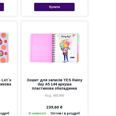
Купити
 Let`s
Зошит для записів YES Rainy
тикова
day А5 144 аркуша
пластикова обкладинка
681968
239,60 ₴
оздріб
В наявності
Оптом і в роздріб