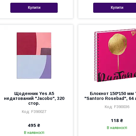
Купити
Купити
Щоденник Yes А5
Блокнот 150*150 мм
недатований "Jacobo", 320
"Santoro Rosebad", 64 
стор.
F390036
F390027
118 ₴
495 ₴
В наявності
В наявності