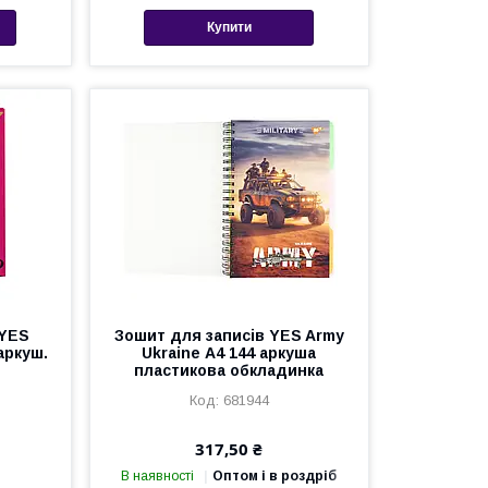
Купити
 YES
Зошит для записів YES Army
аркуш.
Ukraine А4 144 аркуша
пластикова обкладинка
681944
317,50 ₴
В наявності
Оптом і в роздріб