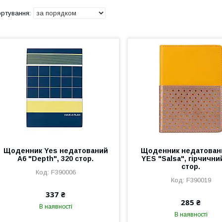
Щоденник Yes недатований
Щоденник недатован
А6 "Depth", 320 стор.
YES "Salsa", гірчични
стор.
F390006
F390019
337 ₴
285 ₴
В наявності
В наявності