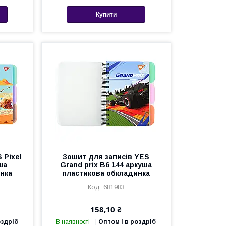
Купити
 Pixel
Зошит для записів YES
ша
Grand prix В6 144 аркуша
нка
пластикова обкладинка
681983
158,10 ₴
оздріб
В наявності
Оптом і в роздріб