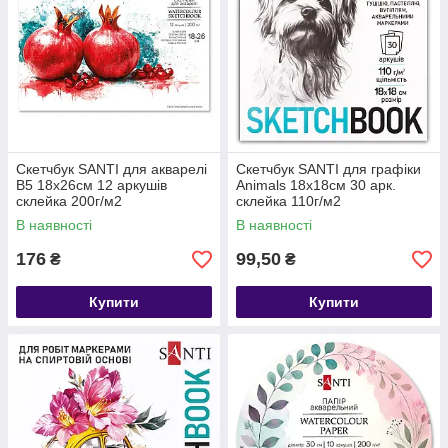
Скетчбук SANTI для акварелі
Скетчбук SANTI для графіки
В5 18х26см 12 аркушів
Animals 18х18см 30 арк.
склейка 200г/м2
склейка 110г/м2
В наявності
В наявності
176
99,50
₴
₴
Купити
Купити