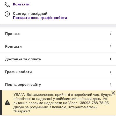
Контакти
Сьогодні вихідний
Показати весь графік роботи
Про нас
Контакти
Доставка та оплата
Графік роботи
Повна версія сайту
УВАГА! Всі замовлення, прийняті в неробочий час, будуть
Сайт створено на маркетплейсі
Prom.ua
оброблені та надіслані у найближчий робочий день. Усі
питання просимо надсилати на Viber +38093-788-78-95.
Дякую за розуміння! З повагою, інтернет-магазин
Політика конфіденційності
"Фетріка"!