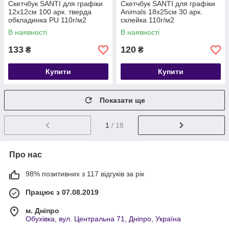
Скетчбук SANTI для графіки
Скетчбук SANTI для графіки
12х12см 100 арк. тверда
Animals 18х25см 30 арк.
обкладинка PU 110г/м2
склейка 110г/м2
фіолетовий
В наявності
В наявності
133
120
₴
₴
Купити
Купити
Показати ще
1
/ 18
Про нас
98% позитивних з 117 відгуків за рік
Працює з 07.08.2019
м. Дніпро
Обухівка, вул. Центральна 71, Дніпро, Україна