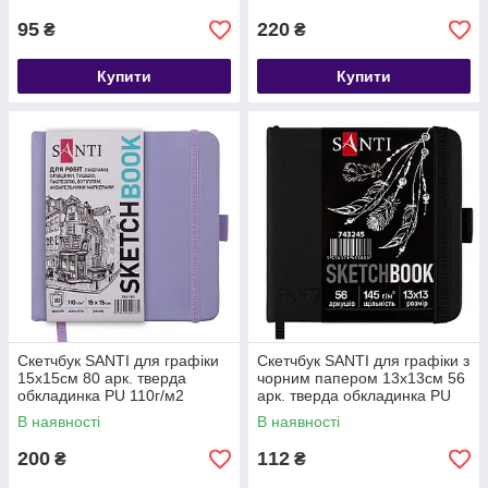
95
220
₴
₴
Купити
Купити
Скетчбук SANTI для графіки
Скетчбук SANTI для графіки з
15х15см 80 арк. тверда
чорним папером 13x13см 56
обкладинка PU 110г/м2
арк. тверда обкладинка PU
фіолетовий
145г/м2
В наявності
В наявності
200
112
₴
₴