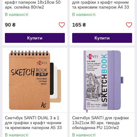
крафт папером 18x18см 50
для графіки з крафт чорним
арк. склейка 80г/м2
та кремовим папером A4 33
арк. на пружині
В наявності
В наявності
90
165
₴
₴
Купити
Купити
Скетчбук SANTI DUAL 3 в 1
Скетчбук SANTI для графіки
для графіки з крафт чорним
13х21см 80 арк. тверда
та кремовим папером A5 33
обкладинка PU 110г/м2
арк. на пружині
фіолетовий
В наявності
В наявності