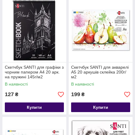
Скетчбук SANTI для графіки з
Скетчбук SANTI для акварелі
чорним папером А4 20 арк.
А5 20 аркушів склейка 200г/
на пружині 145г/м2
м2
В наявності
В наявності
127
199
₴
₴
Купити
Купити