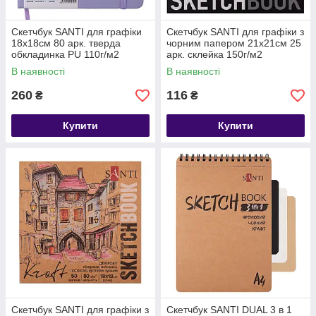
Скетчбук SANTI для графіки
Скетчбук SANTI для графіки з
18х18см 80 арк. тверда
чорним папером 21х21см 25
обкладинка PU 110г/м2
арк. склейка 150г/м2
фіолетовий
В наявності
В наявності
260
116
₴
₴
Купити
Купити
Скетчбук SANTI для графіки з
Скетчбук SANTI DUAL 3 в 1