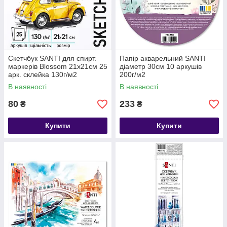
Скетчбук SANTI для спирт.
Папір акварельний SANTI
маркерів Blossom 21х21см 25
діаметр 30см 10 аркушів
арк. склейка 130г/м2
200г/м2
В наявності
В наявності
80
233
₴
₴
Купити
Купити