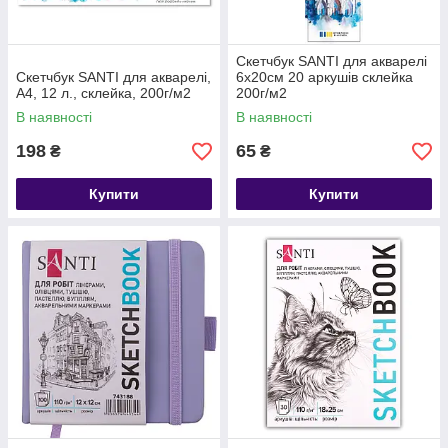
Скетчбук SANTI для акварелі
Скетчбук SANTI для акварелі,
6х20см 20 аркушів склейка
А4, 12 л., склейка, 200г/м2
200г/м2
В наявності
В наявності
198
65
₴
₴
Купити
Купити