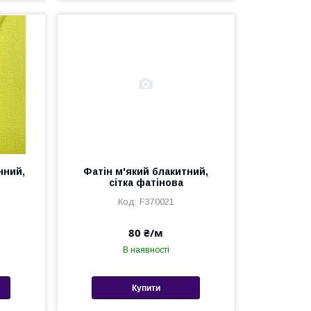
нний,
Фатін м'який блакитний,
сітка фатінова
F370021
80 ₴/м
В наявності
Купити