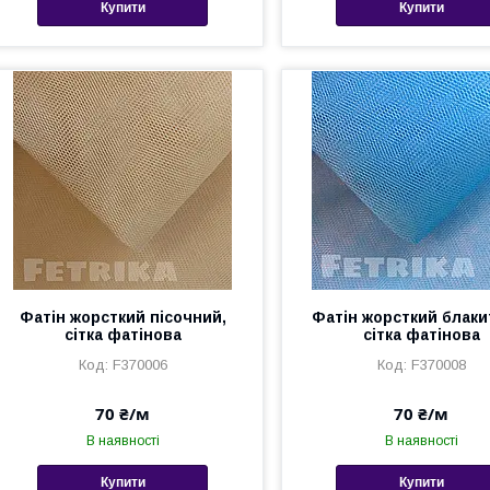
Купити
Купити
Фатін жорсткий пісочний,
Фатін жорсткий блаки
сітка фатінова
сітка фатінова
F370006
F370008
70 ₴/м
70 ₴/м
В наявності
В наявності
Купити
Купити