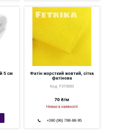
й 5 см
Фатін жорсткий жовтий, сітка
фатінова
F370003
70 ₴/м
Немає в наявності
+380 (96) 788-88-95