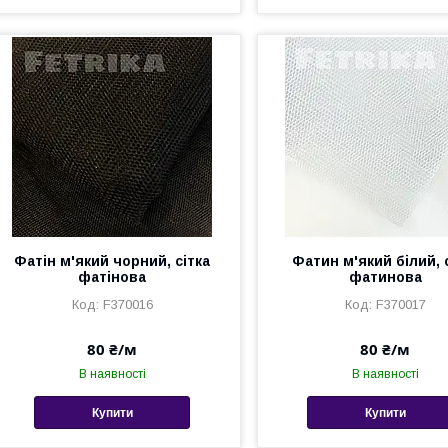
Фатін м'який чорний, сітка
Фатин м'який білий, 
фатінова
фатинова
F370016
F370017
80 ₴/м
80 ₴/м
В наявності
В наявності
Купити
Купити