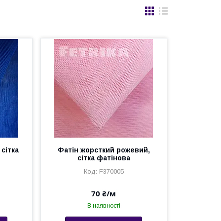
 сітка
Фатін жорсткий рожевий,
сітка фатінова
F370005
70 ₴/м
В наявності