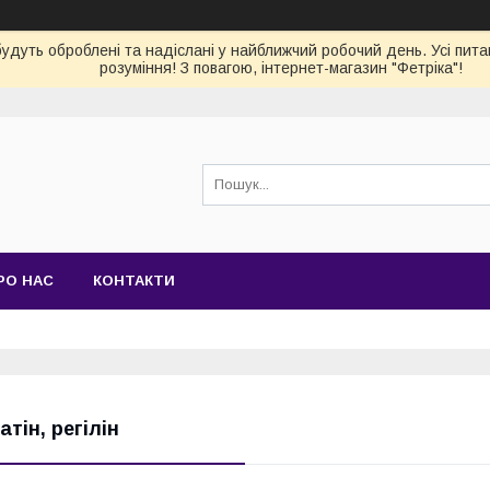
 будуть оброблені та надіслані у найближчий робочий день. Усі пи
розуміння! З повагою, інтернет-магазин "Фетріка"!
РО НАС
КОНТАКТИ
атін, регілін