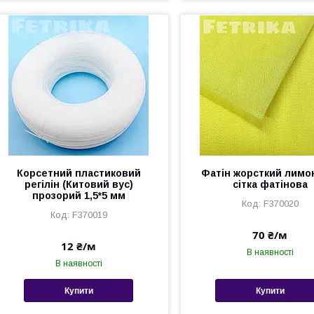
Корсетний пластиковий
Фатін жорсткий лимо
регілін (Китовий вус)
сітка фатінова
прозорий 1,5*5 мм
F370020
F370019
70 ₴/м
12 ₴/м
В наявності
В наявності
Купити
Купити