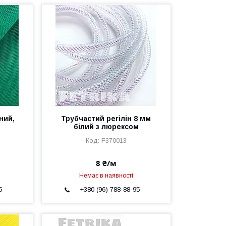
ний,
Трубчастий регілін 8 мм
білий з люрексом
F370013
8 ₴/м
Немає в наявності
5
+380 (96) 788-88-95