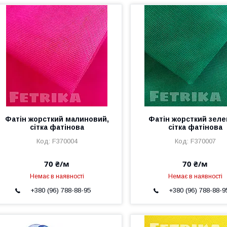
Фатін жорсткий малиновий,
Фатін жорсткий зеле
сітка фатінова
сітка фатінова
F370004
F370007
70 ₴/м
70 ₴/м
Немає в наявності
Немає в наявності
+380 (96) 788-88-95
+380 (96) 788-88-9