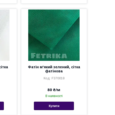
сітка
Фатін м'який зелений, сітка
фатінова
F370018
80 ₴/м
В наявності
Купити