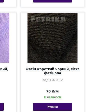
овий,
Фатін жорсткий чорний, сітка
фатінова
F370012
70 ₴/м
В наявності
Купити