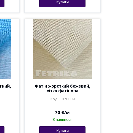
Купити
тний,
Фатін жорсткий бежевий,
сітка фатінова
F370009
70 ₴/м
В наявності
Купити