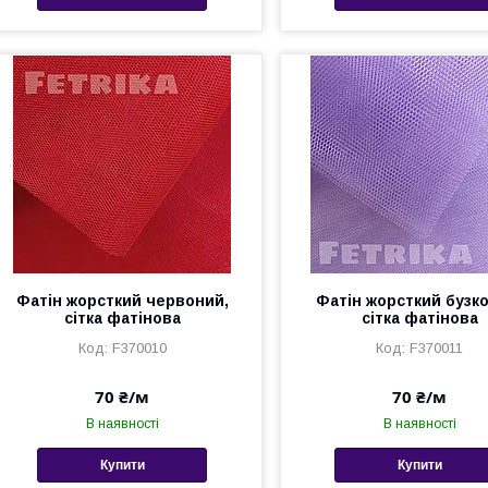
Фатін жорсткий червоний,
Фатін жорсткий бузк
сітка фатінова
сітка фатінова
F370010
F370011
70 ₴/м
70 ₴/м
В наявності
В наявності
Купити
Купити