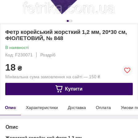
Фетр корейський жорсткий 1,2 мм, 20*30 см,
ФІОЛЕТОВИЙ, № 848
В наявності
Код: F230071
Роздріб
18
₴
Мінімальна сума замовлення на сайті — 150 ₴
Купити
Опис
Характеристики
Доставка
Оплата
Умови п
Опис
Жорсткий корейський фетр 1,2 мм