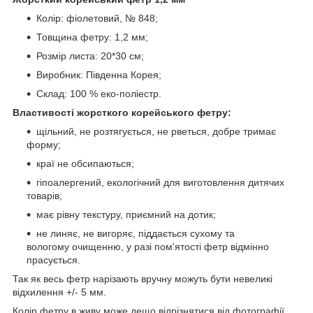
Колір: фіолетовий, № 848;
Товщина фетру: 1,2 мм;
Розмір листа: 20*30 см;
Виробник: Південна Корея;
Склад: 100 % еко-поліестр.
Властивості жорсткого корейського фетру:
щільний, не розтягується, не рветься, добре тримає
форму;
краї не обсипаються;
гіпоалергений, екологічний для виготовлення дитячих
товарів;
має рівну текстуру, приємний на дотик;
не линяє, не вигоряє, піддається сухому та
вологому очищенню, у разі пом'ятості фетр відмінно
прасується.
Так як весь фетр нарізають вручну можуть бути невеликі
відхилення +/- 5 мм.
Колір фетру в живу може дещо відрізнятися від фотографії