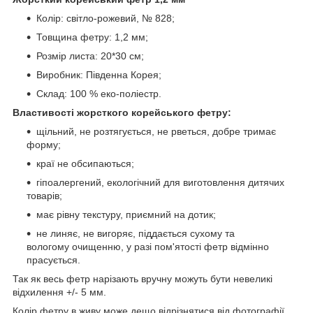
Колір: світло-рожевий, № 828;
Товщина фетру: 1,2 мм;
Розмір листа: 20*30 см;
Виробник: Південна Корея;
Склад: 100 % еко-поліестр.
Властивості жорсткого корейського фетру:
щільний, не розтягується, не рветься, добре тримає
форму;
краї не обсипаються;
гіпоалергений, екологічний для виготовлення дитячих
товарів;
має рівну текстуру, приємний на дотик;
не линяє, не вигоряє, піддається сухому та
вологому очищенню, у разі пом'ятості фетр відмінно
прасується.
Так як весь фетр нарізають вручну можуть бути невеликі
відхилення +/- 5 мм.
Колір фетру в живу може дещо відрізнятися від фотографії