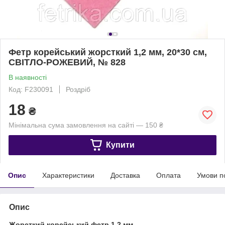
Фетр корейський жорсткий 1,2 мм, 20*30 см,
СВІТЛО-РОЖЕВИЙ, № 828
В наявності
Код: F230091
Роздріб
18
₴
Мінімальна сума замовлення на сайті — 150 ₴
Купити
Опис
Характеристики
Доставка
Оплата
Умови п
Опис
Жорсткий корейський фетр 1,2 мм