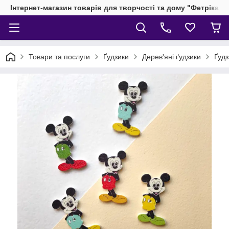
Інтернет-магазин товарів для творчості та дому "Фетріка"
Товари та послуги
Ґудзики
Дерев'яні ґудзики
Ґудз