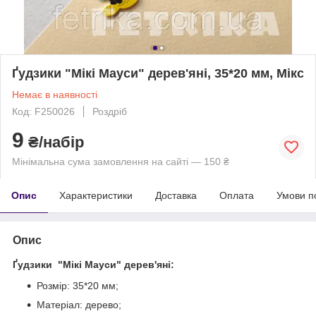
Ґудзики "Мікі Мауси" дерев'яні, 35*20 мм, Мікс
Немає в наявності
Код: F250026
Роздріб
9
₴/набір
Мінімальна сума замовлення на сайті — 150 ₴
Опис
Характеристики
Доставка
Оплата
Умови п
Опис
Ґудзики "Мікі Мауси" дерев'яні:
Розмір: 35*20 мм;
Матеріал: дерево;