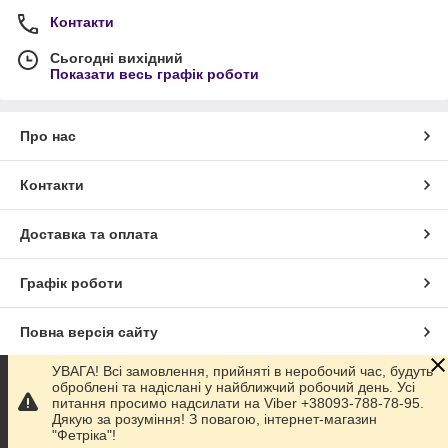
Контакти
Сьогодні вихідний
Показати весь графік роботи
Про нас
Контакти
Доставка та оплата
Графік роботи
Повна версія сайту
УВАГА! Всі замовлення, прийняті в неробочий час, будуть
Сайт створено на маркетплейсі
Prom.ua
оброблені та надіслані у найближчий робочий день. Усі
питання просимо надсилати на Viber +38093-788-78-95.
Дякую за розуміння! З повагою, інтернет-магазин
Політика конфіденційності
"Фетріка"!