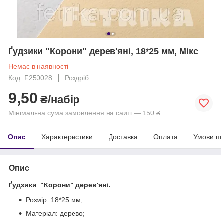
Ґудзики "Корони" дерев'яні, 18*25 мм, Мікс
Немає в наявності
Код: F250028
Роздріб
9,50
₴/набір
Мінімальна сума замовлення на сайті — 150 ₴
Опис
Характеристики
Доставка
Оплата
Умови п
Опис
Ґудзики "Корони" дерев'яні:
Розмір: 18*25 мм;
Матеріал: дерево;