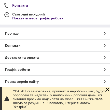
Контакти
Сьогодні вихідний
Показати весь графік роботи
Про нас
Контакти
Доставка та оплата
Графік роботи
Повна версія сайту
УВАГА! Всі замовлення, прийняті в неробочий час, будуть
Сайт створено на маркетплейсі
Prom.ua
оброблені та надіслані у найближчий робочий день. Усі
питання просимо надсилати на Viber +38093-788-78-95.
Дякую за розуміння! З повагою, інтернет-магазин
Політика конфіденційності
"Фетріка"!