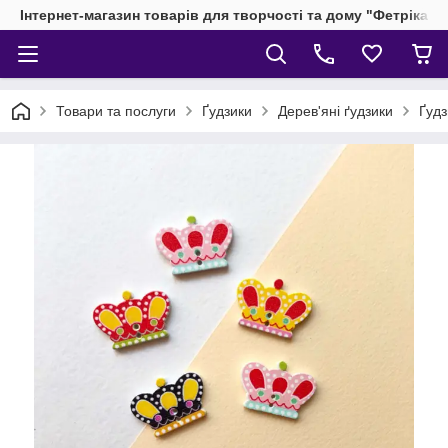
Інтернет-магазин товарів для творчості та дому "Фетріка"
Товари та послуги
Ґудзики
Дерев'яні ґудзики
Ґудз