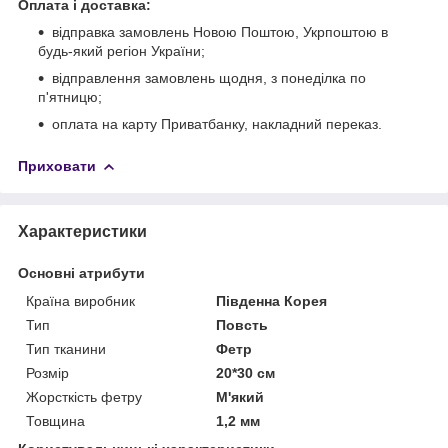
Оплата і доставка:
відправка замовлень Новою Поштою, Укрпоштою в
будь-який регіон України;
відправлення замовлень щодня, з понеділка по
п'ятницю;
оплата на карту Приватбанку, накладний переказ.
Приховати
Характеристики
Основні атрибути
Країна виробник
Південна Корея
Тип
Повсть
Тип тканини
Фетр
Розмір
20*30 см
Жорсткість фетру
М'який
Товщина
1,2 мм