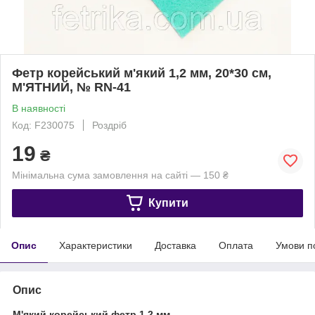
Фетр корейський м'який 1,2 мм, 20*30 см,
М'ЯТНИЙ, № RN-41
В наявності
Код: F230075
Роздріб
19
₴
Мінімальна сума замовлення на сайті — 150 ₴
Купити
Опис
Характеристики
Доставка
Оплата
Умови п
Опис
М'який корейський фетр 1,2 мм