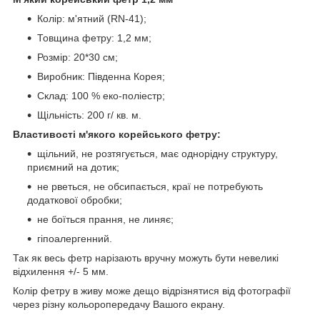
Колір: м'ятний (RN-41);
Товщина фетру: 1,2 мм;
Розмір: 20*30 см;
Виробник: Південна Корея;
Склад: 100 % еко-поліестр;
Щільність: 200 г/ кв. м.
Властивості м'якого корейського фетру:
щільний, не розтягується, має однорідну структуру,
приємний на дотик;
не рветься, не обсипається, краї не потребують
додаткової обробки;
не боїться прання, не линяє;
гіпоалергенний.
Так як весь фетр нарізають вручну можуть бути невеликі
відхилення +/- 5 мм.
Колір фетру в живу може дещо відрізнятися від фотографії
через різну кольоропередачу Вашого екрану.