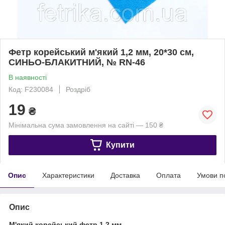
Фетр корейський м'який 1,2 мм, 20*30 см,
СИНЬО-БЛАКИТНИЙ, № RN-46
В наявності
Код: F230084
Роздріб
19
₴
Мінімальна сума замовлення на сайті — 150 ₴
Купити
Опис
Характеристики
Доставка
Оплата
Умови п
Опис
М'який корейський фетр 1,2 мм