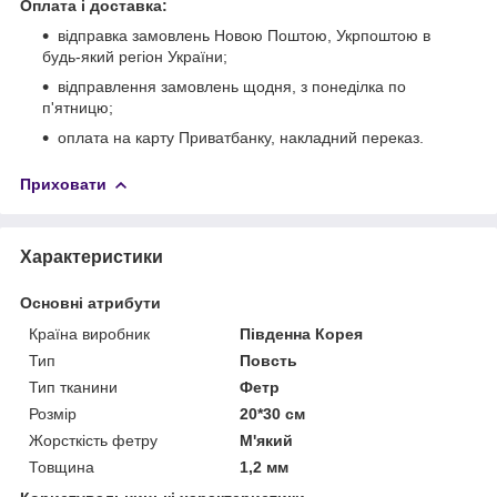
Оплата і доставка:
відправка замовлень Новою Поштою, Укрпоштою в
будь-який регіон України;
відправлення замовлень щодня, з понеділка по
п'ятницю;
оплата на карту Приватбанку, накладний переказ.
Приховати
Характеристики
Основні атрибути
Країна виробник
Південна Корея
Тип
Повсть
Тип тканини
Фетр
Розмір
20*30 см
Жорсткість фетру
М'який
Товщина
1,2 мм