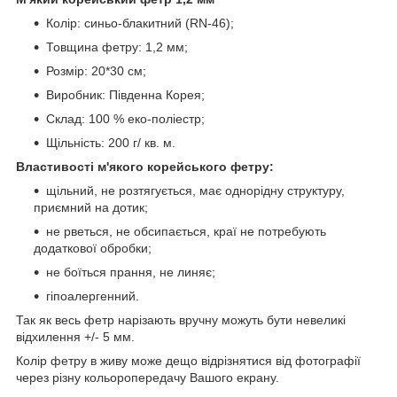
Колір: синьо-блакитний (RN-46);
Товщина фетру: 1,2 мм;
Розмір: 20*30 см;
Виробник: Південна Корея;
Склад: 100 % еко-поліестр;
Щільність: 200 г/ кв. м.
Властивості м'якого корейського фетру:
щільний, не розтягується, має однорідну структуру,
приємний на дотик;
не рветься, не обсипається, краї не потребують
додаткової обробки;
не боїться прання, не линяє;
гіпоалергенний.
Так як весь фетр нарізають вручну можуть бути невеликі
відхилення +/- 5 мм.
Колір фетру в живу може дещо відрізнятися від фотографії
через різну кольоропередачу Вашого екрану.