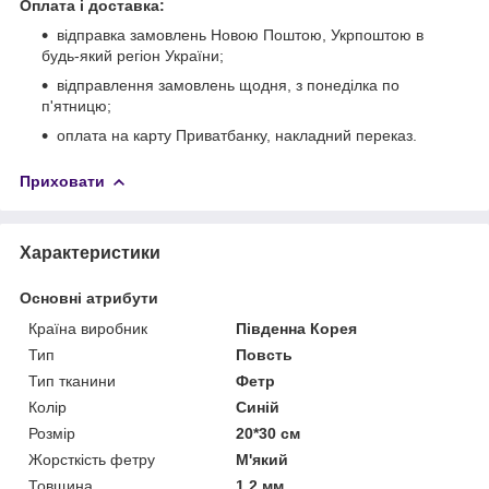
Оплата і доставка:
відправка замовлень Новою Поштою, Укрпоштою в
будь-який регіон України;
відправлення замовлень щодня, з понеділка по
п'ятницю;
оплата на карту Приватбанку, накладний переказ.
Приховати
Характеристики
Основні атрибути
Країна виробник
Південна Корея
Тип
Повсть
Тип тканини
Фетр
Колір
Синій
Розмір
20*30 см
Жорсткість фетру
М'який
Товщина
1,2 мм