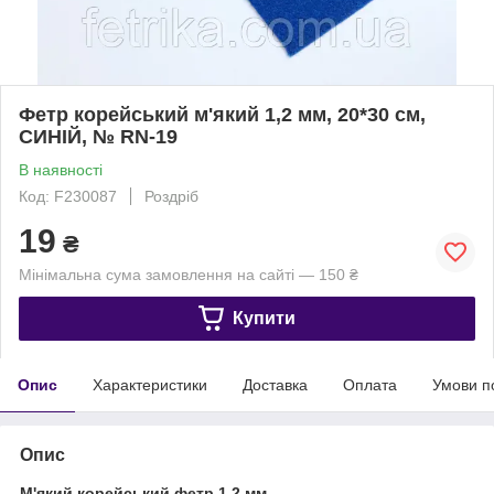
Фетр корейський м'який 1,2 мм, 20*30 см,
СИНІЙ, № RN-19
В наявності
Код: F230087
Роздріб
19
₴
Мінімальна сума замовлення на сайті — 150 ₴
Купити
Опис
Характеристики
Доставка
Оплата
Умови п
Опис
М'який корейський фетр 1,2 мм