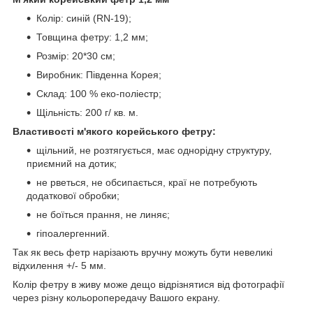
Колір: синій (RN-19);
Товщина фетру: 1,2 мм;
Розмір: 20*30 см;
Виробник: Південна Корея;
Склад: 100 % еко-поліестр;
Щільність: 200 г/ кв. м.
Властивості м'якого корейського фетру:
щільний, не розтягується, має однорідну структуру,
приємний на дотик;
не рветься, не обсипається, краї не потребують
додаткової обробки;
не боїться прання, не линяє;
гіпоалергенний.
Так як весь фетр нарізають вручну можуть бути невеликі
відхилення +/- 5 мм.
Колір фетру в живу може дещо відрізнятися від фотографії
через різну кольоропередачу Вашого екрану.