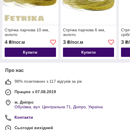
Стрічка парчова 10 мм,
Стрічка парчова 6 мм,
Стрі
золото
золото
сріб
4
3
3
₴/пог.м
₴/пог.м
₴/
Купити
Купити
Про нас
98% позитивних з 117 відгуків за рік
Працює з 07.08.2019
м. Дніпро
Обухівка, вул. Центральна 71, Дніпро, Україна
Контакти
Сьогодні вихідний