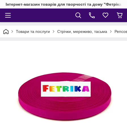
Інтернет-магазин товарів для творчості та дому "Фетріка"
Товари та послуги
Стрічки, мереживо, тасьма
Репсов