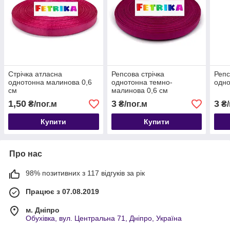
Стрічка атласна
Репсова стрічка
Репс
однотонна малинова 0,6
однотонна темно-
одно
см
малинова 0,6 см
1,50
3
3
₴/пог.м
₴/пог.м
₴/
Купити
Купити
Про нас
98% позитивних з 117 відгуків за рік
Працює з 07.08.2019
м. Дніпро
Обухівка, вул. Центральна 71, Дніпро, Україна