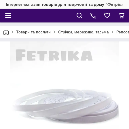
Інтернет-магазин товарів для творчості та дому "Фетріка"
Товари та послуги
Стрічки, мереживо, тасьма
Репсов