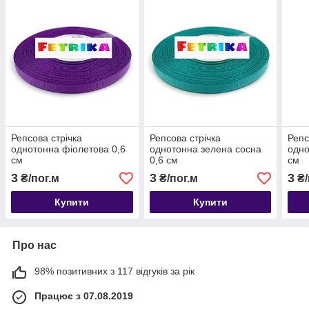
Репсова стрічка
Репсова стрічка
Репс
однотонна фіолетова 0,6
однотонна зелена сосна
одно
см
0,6 см
см
3
3
3
₴/пог.м
₴/пог.м
₴/
Купити
Купити
Про нас
98% позитивних з 117 відгуків за рік
Працює з 07.08.2019