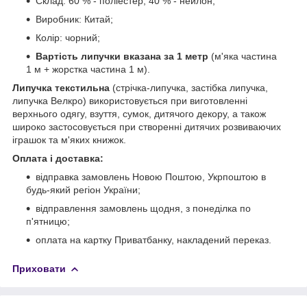
Склад: 60 % - поліестер, 40 % - нейлон;
Виробник: Китай;
Колір: чорний;
Вартість липучки вказана за 1 метр
(м'яка частина
1 м + жорстка частина 1 м).
Липучка текстильна
(стрічка-липучка, застібка липучка,
липучка Велкро) використовується при виготовленні
верхнього одягу, взуття, сумок, дитячого декору, а також
широко застосовується при створенні дитячих розвиваючих
іграшок та м'яких книжок.
Оплата і доставка:
відправка замовлень Новою Поштою, Укрпоштою в
будь-який регіон України;
відправлення замовлень щодня, з понеділка по
п'ятницю;
оплата на картку Приватбанку, накладений переказ.
Приховати