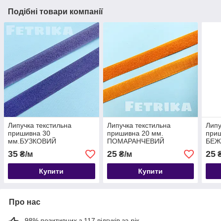
Подібні товари компанії
Липучка текстильна
Липучка текстильна
Липу
пришивна 30
пришивна 20 мм.
приш
мм.БУЗКОВИЙ
ПОМАРАНЧЕВИЙ
БЕЖ
35
25
25
₴/м
₴/м
₴
Купити
Купити
Про нас
98% позитивних з 117 відгуків за рік