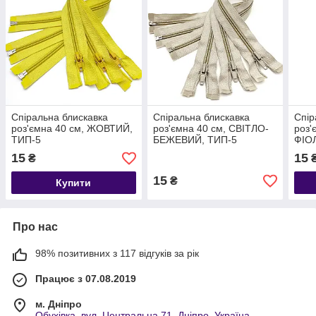
Спіральна блискавка
Спіральна блискавка
Спір
роз'ємна 40 см, ЖОВТИЙ,
роз'ємна 40 см, СВІТЛО-
роз'
ТИП-5
БЕЖЕВИЙ, ТИП-5
ФІО
15
15
₴
15
₴
Купити
Про нас
98% позитивних з 117 відгуків за рік
Працює з 07.08.2019
м. Дніпро
Обухівка, вул. Центральна 71, Дніпро, Україна