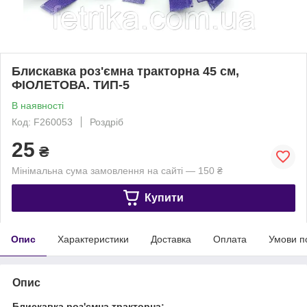
Блискавка роз'ємна тракторна 45 см,
ФІОЛЕТОВА. ТИП-5
В наявності
Код: F260053
Роздріб
25
₴
Мінімальна сума замовлення на сайті — 150 ₴
Купити
Опис
Характеристики
Доставка
Оплата
Умови п
Опис
Блискавка роз'ємна тракторна: