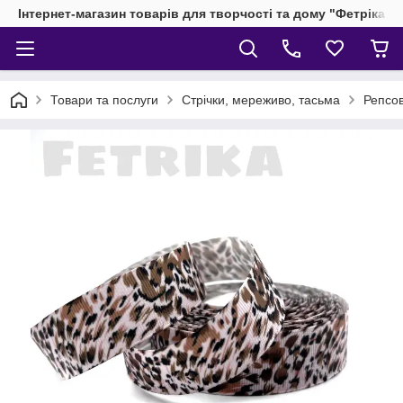
Інтернет-магазин товарів для творчості та дому "Фетріка"
Товари та послуги
Стрічки, мереживо, тасьма
Репсов