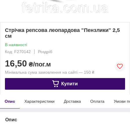
Стрічка репсова леопардова "Пензлики" 2,5
см
В наявності
Код: F270142
Роздріб
16,50
₴/пог.м
Мінімальна сума замовлення на сайті — 150 ₴
Купити
Опис
Характеристики
Доставка
Оплата
Умови п
Опис