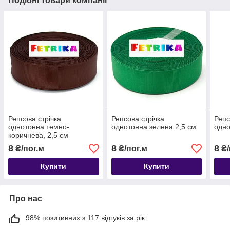
Подібні товари компанії
Репсова стрічка
Репсова стрічка
Репс
однотонна темно-
однотонна зелена 2,5 см
одно
коричнева, 2,5 см
8
8
8
₴/пог.м
₴/пог.м
₴/
Купити
Купити
Про нас
98% позитивних з 117 відгуків за рік