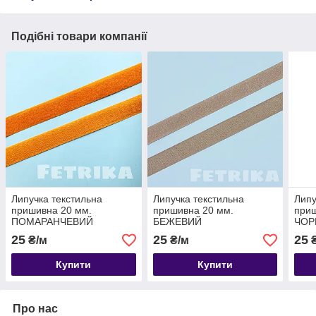
Подібні товари компанії
Липучка текстильна
Липучка текстильна
Липу
пришивна 20 мм.
пришивна 20 мм.
приш
ПОМАРАНЧЕВИЙ
БЕЖЕВИЙ
ЧОР
25
25
25
₴/м
₴/м
₴
Купити
Купити
Про нас