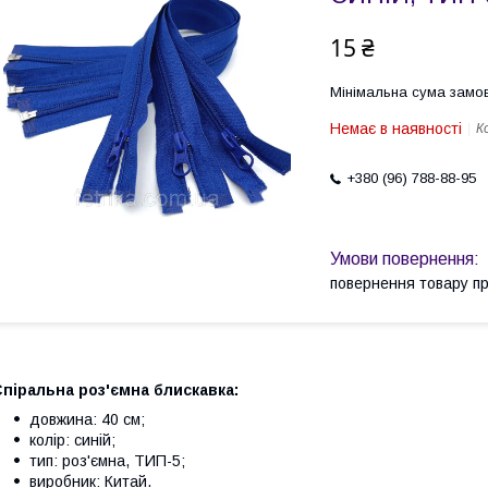
15 ₴
Мінімальна сума замов
Немає в наявності
К
+380 (96) 788-88-95
повернення товару п
піральна роз'ємна блискавка:
довжина: 40 см;
колір: синій;
тип: роз'ємна, ТИП-5;
виробник: Китай.