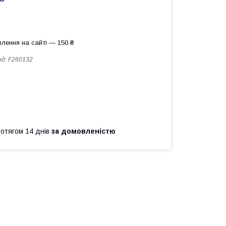
лення на сайті — 150 ₴
од:
F260132
ротягом 14 днів
за домовленістю