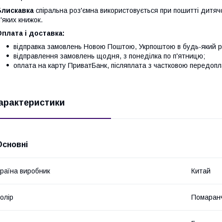
Блискавка
спіральна роз'ємна використовується при пошитті дитячо
'яких книжок.
плата і доставка:
відправка замовлень Новою Поштою, Укрпоштою в будь-який ре
відправлення замовлень щодня, з понеділка по п'ятницю;
оплата на карту ПриватБанк, післяплата з частковою передоп
арактеристики
Основні
раїна виробник
Китай
олір
Помаран