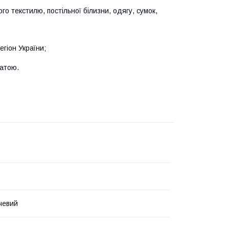
го текстилю, постільної білизни, одягу, сумок,
гіон України;
латою.
чевий