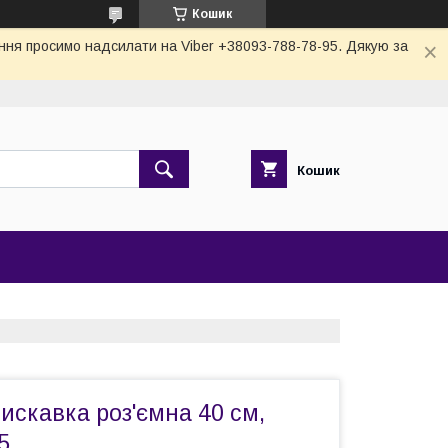
Кошик
тання просимо надсилати на Viber +38093-788-78-95. Дякую за
Кошик
искавка роз'ємна 40 см,
5