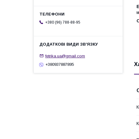
м
О
+380 (96) 788-88-95
fetrika.ua@gmail.com
Х
+380937887895
К
К