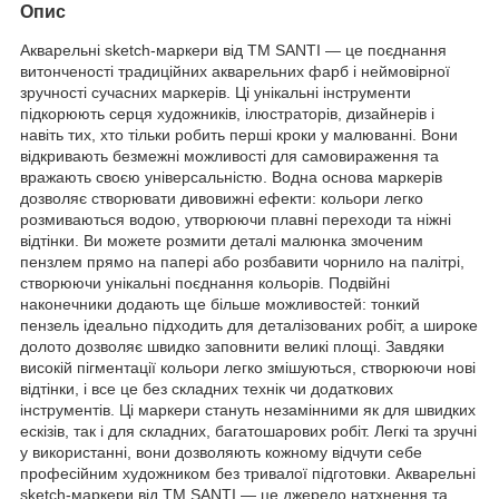
Опис
Акварельні sketch-маркери від ТМ SANTI — це поєднання
витонченості традиційних акварельних фарб і неймовірної
зручності сучасних маркерів. Ці унікальні інструменти
підкорюють серця художників, ілюстраторів, дизайнерів і
навіть тих, хто тільки робить перші кроки у малюванні. Вони
відкривають безмежні можливості для самовираження та
вражають своєю універсальністю. Водна основа маркерів
дозволяє створювати дивовижні ефекти: кольори легко
розмиваються водою, утворюючи плавні переходи та ніжні
відтінки. Ви можете розмити деталі малюнка змоченим
пензлем прямо на папері або розбавити чорнило на палітрі,
створюючи унікальні поєднання кольорів. Подвійні
наконечники додають ще більше можливостей: тонкий
пензель ідеально підходить для деталізованих робіт, а широке
долото дозволяє швидко заповнити великі площі. Завдяки
високій пігментації кольори легко змішуються, створюючи нові
відтінки, і все це без складних технік чи додаткових
інструментів. Ці маркери стануть незамінними як для швидких
ескізів, так і для складних, багатошарових робіт. Легкі та зручні
у використанні, вони дозволяють кожному відчути себе
професійним художником без тривалої підготовки. Акварельні
sketch-маркери від ТМ SANTI — це джерело натхнення та