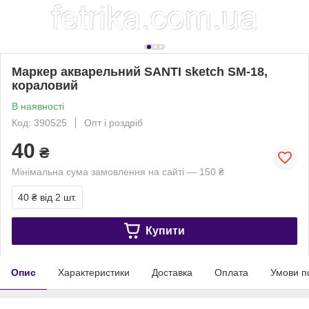
Маркер акварельний SANTI sketch SM-18,
кораловий
В наявності
Код: 390525
Опт і роздріб
40
₴
Мінімальна сума замовлення на сайті — 150 ₴
40 ₴
від 2 шт.
Купити
Опис
Характеристики
Доставка
Оплата
Умови п