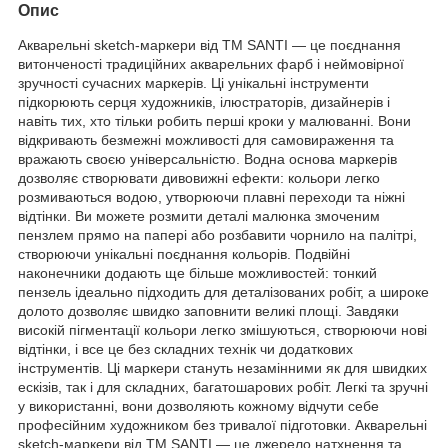
Опис
Акварельні sketch-маркери від ТМ SANTI — це поєднання
витонченості традиційних акварельних фарб і неймовірної
зручності сучасних маркерів. Ці унікальні інструменти
підкорюють серця художників, ілюстраторів, дизайнерів і
навіть тих, хто тільки робить перші кроки у малюванні. Вони
відкривають безмежні можливості для самовираження та
вражають своєю універсальністю. Водна основа маркерів
дозволяє створювати дивовижні ефекти: кольори легко
розмиваються водою, утворюючи плавні переходи та ніжні
відтінки. Ви можете розмити деталі малюнка змоченим
пензлем прямо на папері або розбавити чорнило на палітрі,
створюючи унікальні поєднання кольорів. Подвійні
наконечники додають ще більше можливостей: тонкий
пензель ідеально підходить для деталізованих робіт, а широке
долото дозволяє швидко заповнити великі площі. Завдяки
високій пігментації кольори легко змішуються, створюючи нові
відтінки, і все це без складних технік чи додаткових
інструментів. Ці маркери стануть незамінними як для швидких
ескізів, так і для складних, багатошарових робіт. Легкі та зручні
у використанні, вони дозволяють кожному відчути себе
професійним художником без тривалої підготовки. Акварельні
sketch-маркери від ТМ SANTI — це джерело натхнення та