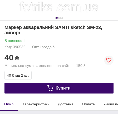
Маркер акварельний SANTI sketch SM-23,
айворі
В наявності
Код: 390536
Опт і роздріб
40
₴
Мінімальна сума замовлення на сайті — 150 ₴
40 ₴
від 2 шт.
Купити
Опис
Характеристики
Доставка
Оплата
Умови п