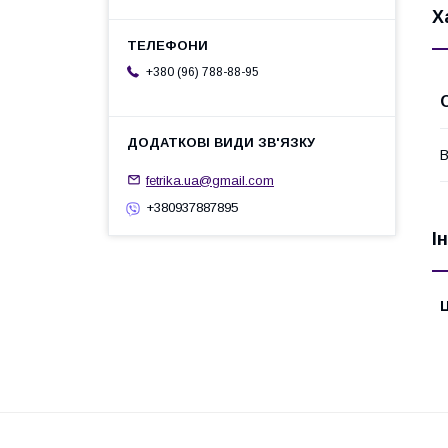
Х
+380 (96) 788-88-95
В
fetrika.ua@gmail.com
+380937887895
І
Ц