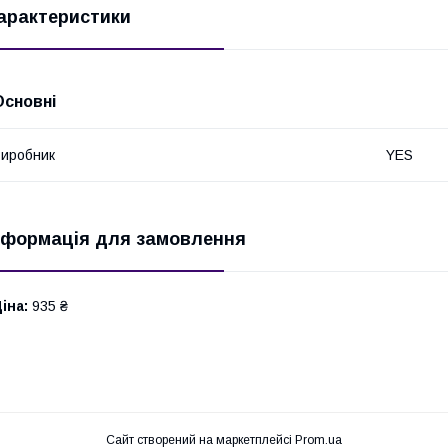
арактеристики
Основні
иробник
YES
нформація для замовлення
іна:
935 ₴
Сайт створений на маркетплейсі
Prom.ua