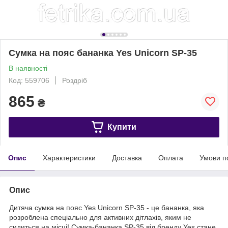
Сумка на пояс бананка Yes Unicorn SP-35
В наявності
Код: 559706
Роздріб
865
₴
Купити
Опис
Характеристики
Доставка
Оплата
Умови п
Опис
Дитяча сумка на пояс Yes Unicorn SP-35 - це бананка, яка
розроблена спеціально для активних дітлахів, яким не
сидиться на місці! Сумка-бананка SP-35 від бренду Yes стане