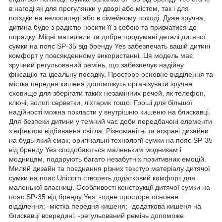
в нагоді як для прогулянки у дворі або містом, так і для
поїздки на велосипеді або в сімейному поході. Дуже зручна,
дитина буде з радістю носити її з собою та привчатися до
порядку. Міцні матеріали та добре продумані деталі дитячої
сумки на пояс SP-35 від бренду Yes забезпечать вашій дитині
комфорт у повсякденному використанні. Ця модель має
зручний регульований ремінь, що забезпечує надійну
фіксацію та ідеальну посадку. Просторе основне відділення та
містка передня кишеня допоможуть організувати зручне
сховище для зберігати таких незамінних речей, як телефон,
ключі, вологі серветки, ліхтарик тощо. Гроші для більшої
надійності можна покласти у внутрішню кишеню на блискавці.
Для безпеки дитини у темний час доби передбачені елементи
з ефектом відбивання світла. Різноманітні та яскраві дизайни
на будь-який смак, оригінальні технології сумки на пояс SP-35
від бренду Yes сподобаються маленьким модникам і
модницям, подарують багато незабутніх позитивних емоцій.
Милий дизайн та поєднання різних текстур матеріалу дитячої
сумки на пояс Unicorn створять додатковий комфорт для
маленької власниці. Особливості конструкції дитячої сумки на
пояс SP-35 від бренду Yes: -одне просторе основне
відділення; -містка передня кишеня; -додаткова кишеня на
блискавці всередині; -регульований ремінь допоможе