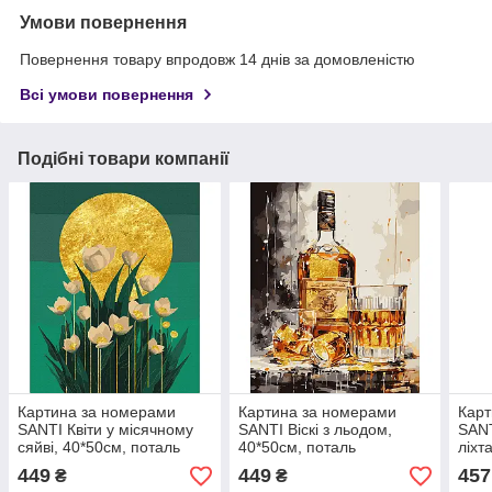
Умови повернення
Повернення товару впродовж 14 днів за домовленістю
Всі умови повернення
Подібні товари компанії
Картина за номерами
Картина за номерами
Карт
SANTI Квіти у місячному
SANTI Віскі з льодом,
SANT
сяйві, 40*50см, поталь
40*50см, поталь
ліхт
LED 
449
449
457
₴
₴