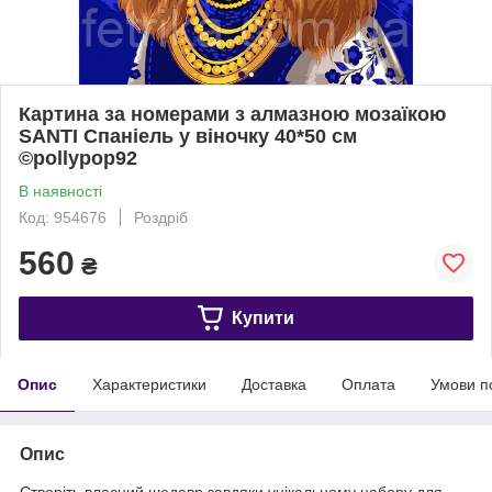
Картина за номерами з алмазною мозаїкою
SANTI Спаніель у віночку 40*50 см
©pollypop92
В наявності
Код: 954676
Роздріб
560
₴
Купити
Опис
Характеристики
Доставка
Оплата
Умови п
Опис
Створіть власний шедевр завдяки унікальному набору для