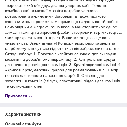
творчості, який об'єднує два популярних хобі. Полотно
комбінованої алмазної мозаїки потрібно частково
розмалювати акриловими фарбами, а також частково
заповнити кольоровими камінцями і це надасть вашій роботі
неймовірний 3D-ефект. Ваша власна майстерність об'єднає
алмазні камінці та акрилові фарби, створюючи твір мистецтва,
який прикрасить ваш інтер'єр. Ваше мистецтво - це ваша
унікальність. Зверніть увагу! Кольори акрилових камінців та
фарб можуть несуттєво відрізнятися від зображених на фото.
Склад набору: 1. Полотно з клейкою основою для викладки
мозаїки на дерев'яному підрамнику. 2. Контрольний аркуш
для точного розміщення камінців. 3. Круглі акрилові камінці. 4.
Акрилові пронумеровані фарби для розмалювання. 5. Набір
пензлів для точного нанесення фарб. 6. Олівець для
захоплення каменів (стілус), пластиковий піддон для камінців
та силіконовий клей.
Приховати
Характеристики
Основні атрибути