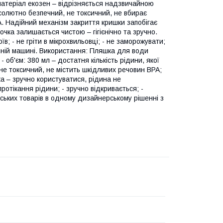
 матеріал екозен – відрізняється надзвичайною
абсолютно безпечний, не токсичний, не вбирає
A. Надійний механізм закриття кришки запобігає
чка залишається чистою – гігієнічно та зручно.
; - не гріти в мікрохвильовці; - не заморожувати;
ийній машині. Використання: Пляшка для води
 об'єм: 380 мл – достатня кількість рідини, якої
, не токсичний, не містить шкідливих речовин BPA;
ка – зручно користуватися, рідина не
ротікання рідини; - зручно відкривається; -
ських товарів в одному дизайнерському рішенні з