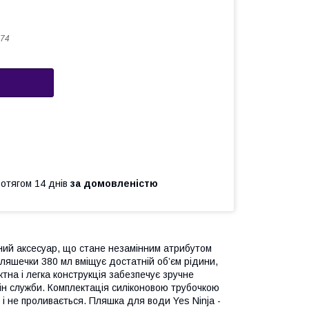
74
ротягом 14 днів
за домовленістю
йний аксесуар, що стане незамінним атрибутом
ляшечки 380 мл вміщує достатній об’єм рідини,
тна і легка конструкція забезпечує зручне
мін служби. Комплектація силіконовою трубочкою
і не проливається. Пляшка для води Yes Ninja -