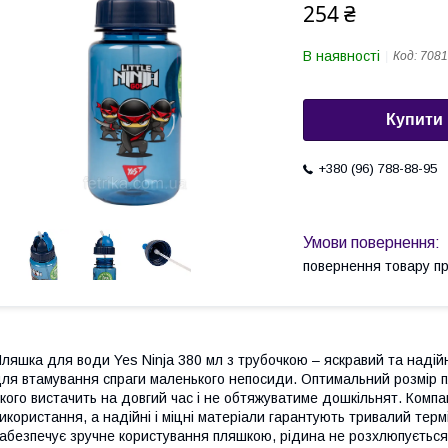
254 ₴
В наявності
Код:
7081
Купити
+380 (96) 788-88-95
повернення товару п
ляшка для води Yes Ninja 380 мл з трубочкою – яскравий та наді
ля втамування спраги маленького непосиди. Оптимальний розмір п
кого вистачить на довгий час і не обтяжуватиме дошкільнят. Компак
икористання, а надійні і міцні матеріали гарантують тривалий тер
абезпечує зручне користування пляшкою, рідина не розхлюпується 