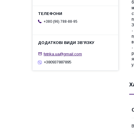
б
м
с
п
+380 (96) 788-88-95
З
-
п
в
-
р
fetrika.ua@gmail.com
я
+380937887895
у
Х
В