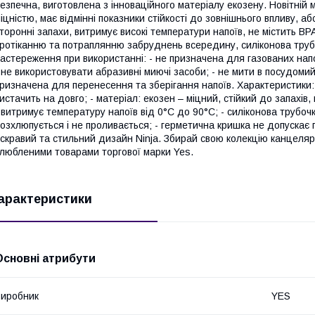
езпечна, виготовлена з інноваційного матеріалу екозену. Новітній
іцністю, має відмінні показники стійкості до зовнішнього впливу, 
торонні запахи, витримує високі температури напоїв, не містить BP
ротіканню та потраплянню забруднень всередину, силіконова трубо
астереження при використанні: - не призначена для газованих напоїв
 не використовувати абразивні миючі засоби; - не мити в посудом
ризначена для перенесення та зберігання напоїв. Характеристики: -
истачить на довго; - матеріал: екозен – міцний, стійкий до запахів
 витримує температуру напоїв від 0°С до 90°С; - силіконова трубоч
озхлюпується і не проливається; - герметична кришка не допускає п
скравий та стильний дизайн Ninja. Збирай свою колекцію канцеляр
любленими товарами торгової марки Yes.
арактеристики
Основні атрибути
иробник
YES