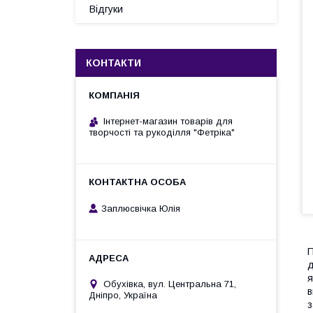
Відгуки
КОНТАКТИ
Інтернет-магазин товарів для
творчості та рукоділля "Фетріка"
Заплюсвічка Юлія
П
д
я
Обухівка, вул. Центральна 71,
в
Дніпро, Україна
з