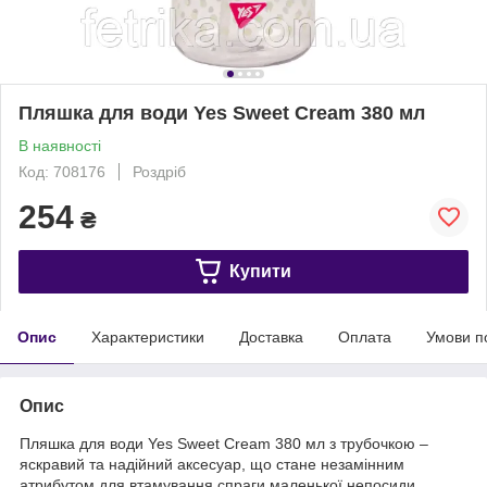
Пляшка для води Yes Sweet Cream 380 мл
В наявності
Код: 708176
Роздріб
254
₴
Купити
Опис
Характеристики
Доставка
Оплата
Умови п
Опис
Пляшка для води Yes Sweet Cream 380 мл з трубочкою –
яскравий та надійний аксесуар, що стане незамінним
атрибутом для втамування спраги маленької непосиди.