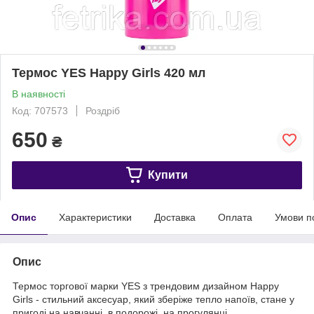
Термос YES Happy Girls 420 мл
В наявності
Код: 707573
Роздріб
650
₴
Купити
Опис
Характеристики
Доставка
Оплата
Умови п
Опис
Термос торгової марки YES з трендовим дизайном Happy
Girls - стильний аксесуар, який зберіже тепло напоїв, стане у
пригоді на навчанні, в подорожі, на прогулянці.