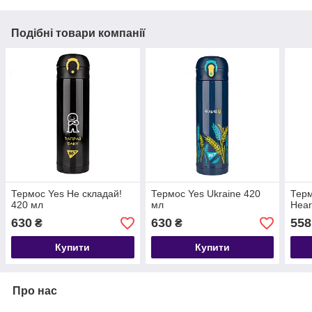
Подібні товари компанії
Термос Yes Не складай!
Термос Yes Ukraine 420
Терм
420 мл
мл
Hear
630
630
558
₴
₴
Купити
Купити
Про нас