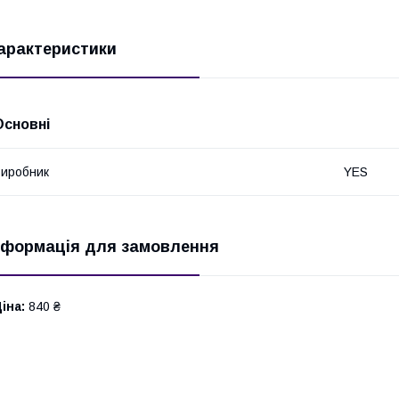
арактеристики
Основні
иробник
YES
нформація для замовлення
іна:
840 ₴