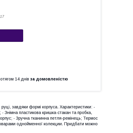
17
ротягом 14 днів
за домовленістю
 руці, завдяки формі корпуса. Характеристики: -
; - Знімна пластикова кришка-стакан та пробка,
корпус; - Зручна тканинна петля-ремінець; Термос
з товарами однойменної колекции. Придбати можно