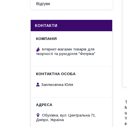
Відгуки
КОНТАКТИ
Інтернет-магазин товарів для
творчості та рукоділля "Фетріка"
Заплюсвічка Юлія
Т
М
щ
Обухівка, вул. Центральна 71,
Y
Дніпро, Україна
в