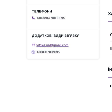
Х
+380 (96) 788-88-95
fetrika.ua@gmail.com
В
+380937887895
І
Ц