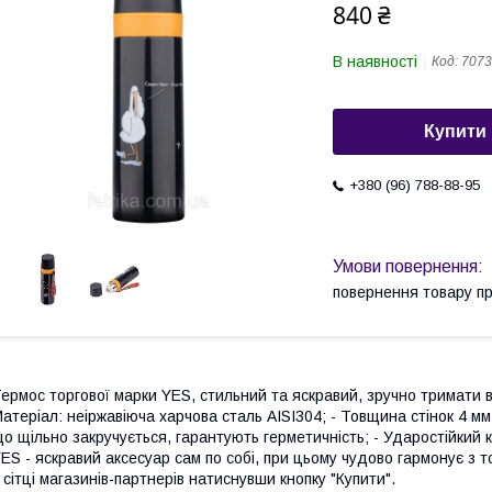
840 ₴
В наявності
Код:
7073
Купити
+380 (96) 788-88-95
повернення товару п
ермос торгової марки YES, стильний та яскравий, зручно тримати в
атеріал: неіржавіюча харчова сталь AISI304; - Товщина стінок 4 мм
о щільно закручується, гарантують герметичність; - Ударостійкий 
ES - яскравий аксесуар сам по собі, при цьому чудово гармонує 
 сітці магазинів-партнерів натиснувши кнопку "Купити".