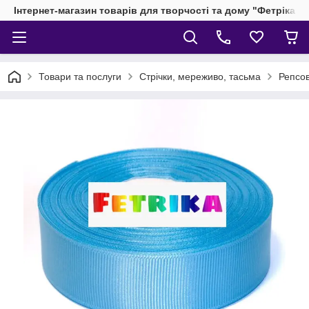
Інтернет-магазин товарів для творчості та дому "Фетріка"
Товари та послуги
Стрічки, мереживо, тасьма
Репсов