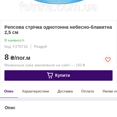
Репсова стрічка однотонна небесно-блакитна
2,5 см
В наявності
Код: F270716
Роздріб
8
₴/пог.м
Мінімальна сума замовлення на сайті — 150 ₴
Купити
Опис
Характеристики
Доставка
Оплата
Умови п
Опис