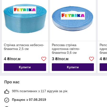
Стрічка атласна небесно-
Репсова стрічка
Репс
блакитна 2,5 см
однотонна світло-
одно
блакитна 0,6 см
блак
4
3
4
₴/пог.м
₴/пог.м
₴/
Купити
Купити
Про нас
98% позитивних з 117 відгуків за рік
Працює з 07.08.2019