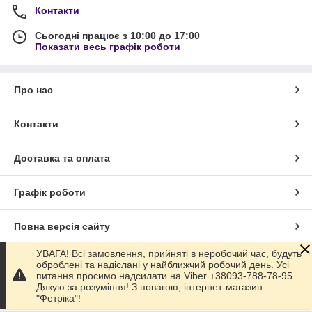
Контакти
Сьогодні працює з 10:00 до 17:00
Показати весь графік роботи
Про нас
Контакти
Доставка та оплата
Графік роботи
Повна версія сайту
УВАГА! Всі замовлення, прийняті в неробочий час, будуть
Сайт створено на маркетплейсі
Prom.ua
оброблені та надіслані у найближчий робочий день. Усі
питання просимо надсилати на Viber +38093-788-78-95.
Дякую за розуміння! З повагою, інтернет-магазин
Політика конфіденційності
"Фетріка"!