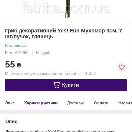
Гриб декоративний Yes! Fun Мухомор 3см, 7
шт/пучок, глянець
В наявності
Код: 974382
Роздріб
55
₴
Мінімальна сума замовлення на сайті — 150 ₴
Купити
Опис
Характеристики
Доставка
Оплата
Умови 
Опис
Декоративні грибочки Yes! Fun на стеблі складуть чудову