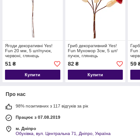
Ягоди декоративні Yes!
Гриб декоративний Yes!
Гарб
Fun 20 мм, 5 шт/пучок,
Fun Мухомор 3см, 5 шт/
Fun 
червоні, глянець
пучок, глянець
черв
51
82
59
₴
₴
Купити
Купити
Про нас
98% позитивних з 117 відгуків за рік
Працює з 07.08.2019
м. Дніпро
Обухівка, вул. Центральна 71, Дніпро, Україна