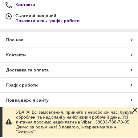
Контакти
Сьогодні вихідний
Показати весь графік роботи
Про нас
Контакти
Доставка та оплата
Графік роботи
Повна версія сайту
УВАГА! Всі замовлення, прийняті в неробочий час, будуть
Сайт створено на маркетплейсі
Prom.ua
оброблені та надіслані у найближчий робочий день. Усі
питання просимо надсилати на Viber +38093-788-78-95.
Дякую за розуміння! З повагою, інтернет-магазин
Політика конфіденційності
"Фетріка"!