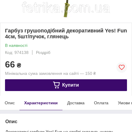
Гарбуз грушоподібний декоративний Yes! Fun
4см, 5шт/пучок, глянець
В наявності
Код: 974138
Роздріб
66
₴
Мінімальна сума замовлення на сайті — 150 ₴
Купити
Опис
Характеристики
Доставка
Оплата
Умови 
Опис
Декоративні гарбузи Yes! Fun на стеблі складуть чудову