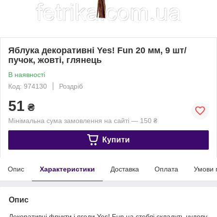
Яблука декоративні Yes! Fun 20 мм, 9 шт/
пучок, жовті, глянець
В наявності
Код: 974130
Роздріб
51
₴
Мінімальна сума замовлення на сайті — 150 ₴
Купити
Опис
Характеристики
Доставка
Оплата
Умови 
Опис
Декоративні фрукти і ягоди Yes! Fun на стеблі складуть чудову