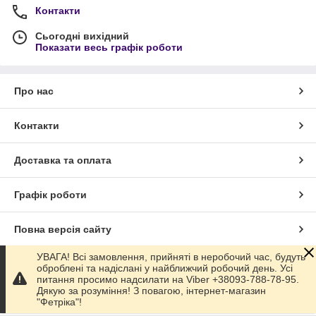
Контакти
Сьогодні вихідний
Показати весь графік роботи
Про нас
Контакти
Доставка та оплата
Графік роботи
Повна версія сайту
УВАГА! Всі замовлення, прийняті в неробочий час, будуть
Сайт створено на маркетплейсі
Prom.ua
оброблені та надіслані у найближчий робочий день. Усі
питання просимо надсилати на Viber +38093-788-78-95.
Дякую за розуміння! З повагою, інтернет-магазин
Політика конфіденційності
"Фетріка"!