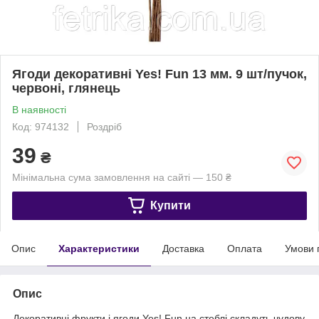
Ягоди декоративні Yes! Fun 13 мм. 9 шт/пучок,
червоні, глянець
В наявності
Код: 974132
Роздріб
39
₴
Мінімальна сума замовлення на сайті — 150 ₴
Купити
Опис
Характеристики
Доставка
Оплата
Умови 
Опис
Декоративні фрукти і ягоди Yes! Fun на стеблі складуть чудову