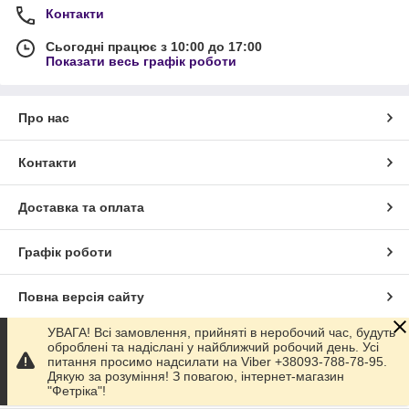
Контакти
Сьогодні працює з 10:00 до 17:00
Показати весь графік роботи
Про нас
Контакти
Доставка та оплата
Графік роботи
Повна версія сайту
УВАГА! Всі замовлення, прийняті в неробочий час, будуть
Сайт створено на маркетплейсі
Prom.ua
оброблені та надіслані у найближчий робочий день. Усі
питання просимо надсилати на Viber +38093-788-78-95.
Дякую за розуміння! З повагою, інтернет-магазин
Політика конфіденційності
"Фетріка"!