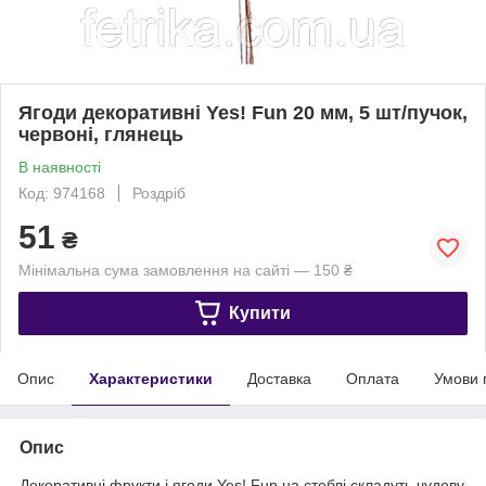
Ягоди декоративні Yes! Fun 20 мм, 5 шт/пучок,
червоні, глянець
В наявності
Код: 974168
Роздріб
51
₴
Мінімальна сума замовлення на сайті — 150 ₴
Купити
Опис
Характеристики
Доставка
Оплата
Умови 
Опис
Декоративні фрукти і ягоди Yes! Fun на стеблі складуть чудову