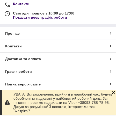
Контакти
Сьогодні працює з 10:00 до 17:00
Показати весь графік роботи
Про нас
Контакти
Доставка та оплата
Графік роботи
Повна версія сайту
УВАГА! Всі замовлення, прийняті в неробочий час, будуть
Сайт створено на маркетплейсі
Prom.ua
оброблені та надіслані у найближчий робочий день. Усі
питання просимо надсилати на Viber +38093-788-78-95.
Дякую за розуміння! З повагою, інтернет-магазин
Політика конфіденційності
"Фетріка"!