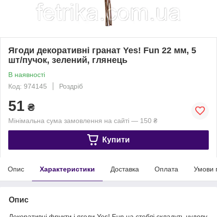
Ягоди декоративні гранат Yes! Fun 22 мм, 5
шт/пучок, зелений, глянець
В наявності
Код: 974145
Роздріб
51
₴
Мінімальна сума замовлення на сайті — 150 ₴
Купити
Опис
Характеристики
Доставка
Оплата
Умови 
Опис
Декоративні фрукти і ягоди Yes! Fun на стеблі складуть чудову