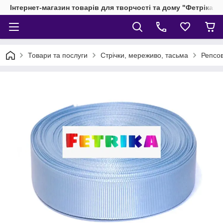
Інтернет-магазин товарів для творчості та дому "Фетріка"
Товари та послуги
Стрічки, мереживо, тасьма
Репсов