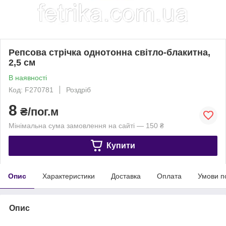
Репсова стрічка однотонна світло-блакитна,
2,5 см
В наявності
Код: F270781
Роздріб
8
₴/пог.м
Мінімальна сума замовлення на сайті — 150 ₴
Купити
Опис
Характеристики
Доставка
Оплата
Умови п
Опис