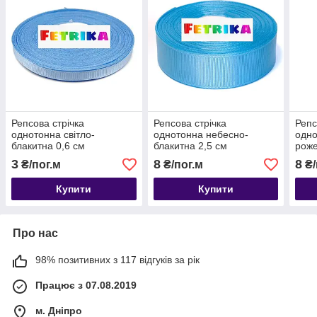
Репсова стрічка
Репсова стрічка
Репс
однотонна світло-
однотонна небесно-
одно
блакитна 0,6 см
блакитна 2,5 см
роже
3
8
8
₴/пог.м
₴/пог.м
₴/
Купити
Купити
Про нас
98% позитивних з 117 відгуків за рік
Працює з 07.08.2019
м. Дніпро